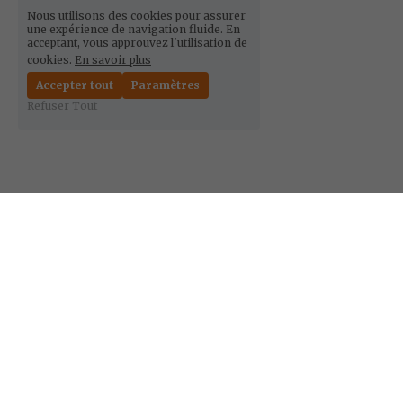
Nous utilisons des cookies pour assurer
une expérience de navigation fluide. En
acceptant, vous approuvez l'utilisation de
cookies.
En savoir plus
Accepter tout
Paramètres
Refuser Tout
Rejoignez Les 
Petites Cantines et 
transformez des 
valeurs partagées 